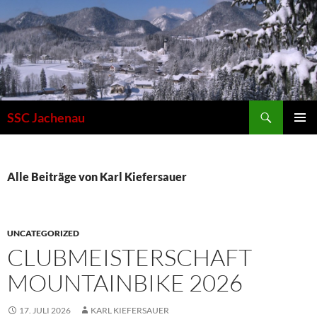
Zum
Inhalt
springen
Suchen
SSC Jachenau
PRIMÄR
MENÜ
Alle Beiträge von Karl Kiefersauer
UNCATEGORIZED
CLUBMEISTERSCHAFT
MOUNTAINBIKE 2026
17. JULI 2026
KARL KIEFERSAUER