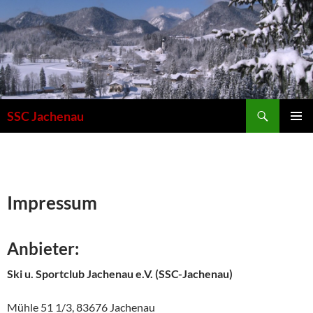
Zum
Inhalt
springen
Suchen
SSC Jachenau
PRIMÄR
MENÜ
Impressum
Anbieter:
Ski u. Sportclub Jachenau e.V. (SSC-Jachenau)
Mühle 51 1/3, 83676 Jachenau