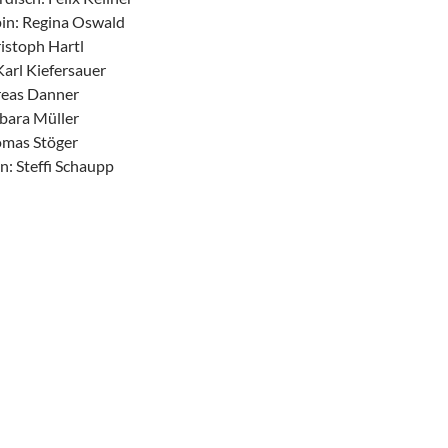
pin: Regina Oswald
ristoph Hartl
Karl Kiefersauer
reas Danner
rbara Müller
homas Stöger
in: Steffi Schaupp