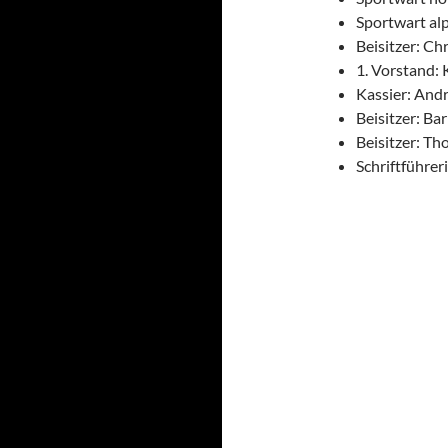
Sportwart al
Beisitzer: Ch
1. Vorstand: 
Kassier: And
Beisitzer: Ba
Beisitzer: T
Schriftführer