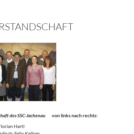
ORSTANDSCHAFT
haft des SSC-Jachenau
von links nach rechts:
Florian Hartl
disch: Felix Kellner